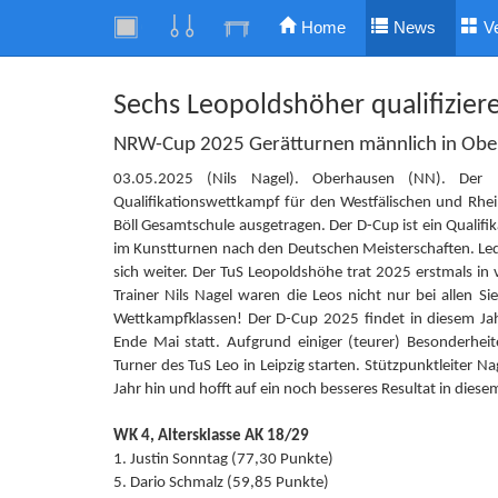
Home
News
V
Sechs Leopoldshöher qualifizier
NRW-Cup 2025 Gerätturnen männlich in Ob
03.05.2025 (Nils Nagel). Oberhausen (NN). Der
Qualifikationswettkampf für den Westfälischen und Rhei
Böll Gesamtschule ausgetragen. Der D-Cup ist ein Quali
im Kunstturnen nach den Deutschen Meisterschaften. Ledi
sich weiter. Der TuS Leopoldshöhe trat 2025 erstmals in 
Trainer Nils Nagel waren die Leos nicht nur bei allen 
Wettkampfklassen! Der D-Cup 2025 findet in diesem Jah
Ende Mai statt. Aufgrund einiger (teurer) Besonderheit
Turner des TuS Leo in Leipzig starten. Stützpunktleiter 
Jahr hin und hofft auf ein noch besseres Resultat in dies
WK 4, Altersklasse AK 18/29
1. Justin Sonntag (77,30 Punkte)
5. Dario Schmalz (59,85 Punkte)