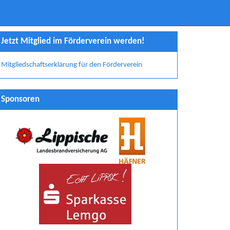
Jetzt Mitglied im Förderverein werden!
Mitgliedschaftserklärung für den Förderverein
Sponsoren