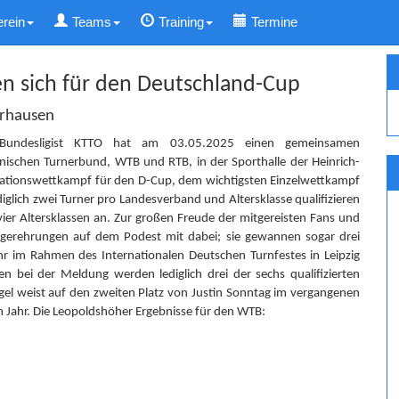
erein
Teams
Training
Termine
en sich für den Deutschland-Cup
erhausen
 Bundesligist KTTO hat am 03.05.2025 einen gemeinsamen
nischen Turnerbund, WTB und RTB, in der Sporthalle der Heinrich-
fikationswettkampf für den D-Cup, dem wichtigsten Einzelwettkampf
glich zwei Turner pro Landesverband und Altersklasse qualifizieren
vier Altersklassen an. Zur großen Freude der mitgereisten Fans und
Siegerehrungen auf dem Podest mit dabei; sie gewannen sogar drei
r im Rahmen des Internationalen Deutschen Turnfestes in Leipzig
en bei der Meldung werden lediglich drei der sechs qualifizierten
Nagel weist auf den zweiten Platz von Justin Sonntag im vergangenen
em Jahr. Die Leopoldshöher Ergebnisse für den WTB: