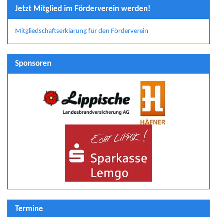
Jetzt Mitglied im Förderverein werden!
Mitgliedschaftserklärung für den Förderverein
Sponsoren
Termine