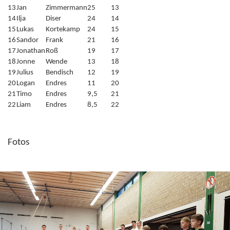
13
Jan
Zimmermann
25
13
14
Ilja
Diser
24
14
15
Lukas
Kortekamp
24
15
16
Sandor
Frank
21
16
17
Jonathan
Roß
19
17
18
Jonne
Wende
13
18
19
Julius
Bendisch
12
19
20
Logan
Endres
11
20
21
Timo
Endres
9,5
21
22
Liam
Endres
8,5
22
Fotos