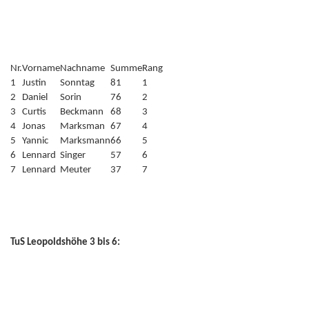
Nr.
Vorname
Nachname
Summe
Rang
1
Justin
Sonntag
81
1
2
Daniel
Sorin
76
2
3
Curtis
Beckmann
68
3
4
Jonas
Marksman
67
4
5
Yannic
Marksmann
66
5
6
Lennard
Singer
57
6
7
Lennard
Meuter
37
7
TuS Leopoldshöhe 3 bis 6: