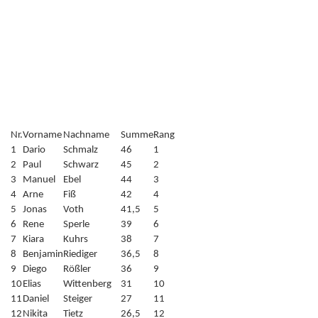
Nr.
Vorname
Nachname
Summe
Rang
1
Dario
Schmalz
46
1
2
Paul
Schwarz
45
2
3
Manuel
Ebel
44
3
4
Arne
Fiß
42
4
5
Jonas
Voth
41,5
5
6
Rene
Sperle
39
6
7
Kiara
Kuhrs
38
7
8
Benjamin
Riediger
36,5
8
9
Diego
Rößler
36
9
10
Elias
Wittenberg
31
10
11
Daniel
Steiger
27
11
12
Nikita
Tietz
26,5
12