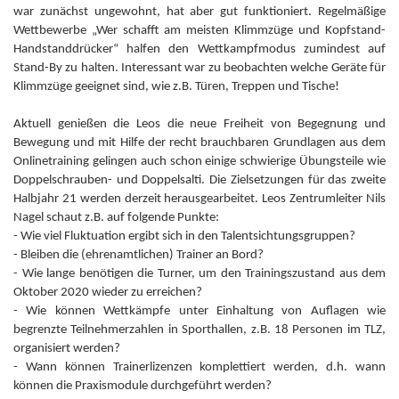
war zunächst ungewohnt, hat aber gut funktioniert. Regelmäßige
Wettbewerbe „Wer schafft am meisten Klimmzüge und Kopfstand-
Handstanddrücker“ halfen den Wettkampfmodus zumindest auf
Stand-By zu halten. Interessant war zu beobachten welche Geräte für
Klimmzüge geeignet sind, wie z.B. Türen, Treppen und Tische!
Aktuell genießen die Leos die neue Freiheit von Begegnung und
Bewegung und mit Hilfe der recht brauchbaren Grundlagen aus dem
Onlinetraining gelingen auch schon einige schwierige Übungsteile wie
Doppelschrauben- und Doppelsalti. Die Zielsetzungen für das zweite
Halbjahr 21 werden derzeit herausgearbeitet. Leos Zentrumleiter Nils
Nagel schaut z.B. auf folgende Punkte:
- Wie viel Fluktuation ergibt sich in den Talentsichtungsgruppen?
- Bleiben die (ehrenamtlichen) Trainer an Bord?
- Wie lange benötigen die Turner, um den Trainingszustand aus dem
Oktober 2020 wieder zu erreichen?
- Wie können Wettkämpfe unter Einhaltung von Auflagen wie
begrenzte Teilnehmerzahlen in Sporthallen, z.B. 18 Personen im TLZ,
organisiert werden?
- Wann können Trainerlizenzen komplettiert werden, d.h. wann
können die Praxismodule durchgeführt werden?